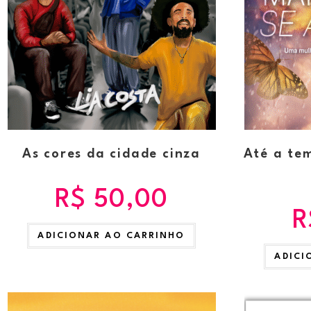
As cores da cidade cinza
Até a te
R$
50,00
R
ADICIONAR AO CARRINHO
ADICI