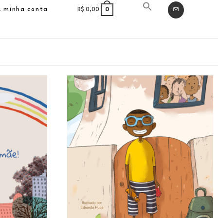
A minha conta
R$
0,00
0