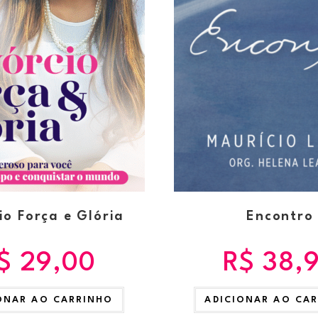
io Força e Glória
Encontro
$
29,00
R$
38,
ONAR AO CARRINHO
ADICIONAR AO CA