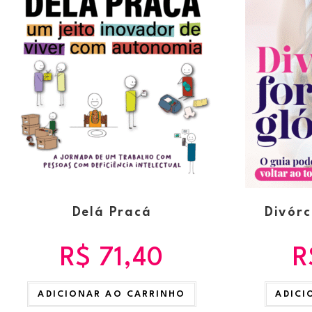
Delá Pracá
Divórc
R$
71,40
R
ADICIONAR AO CARRINHO
ADICI