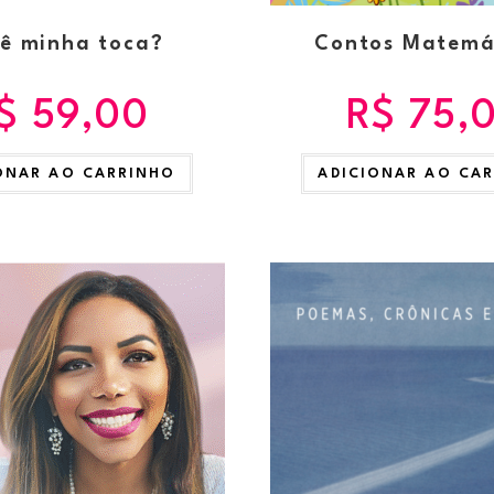
ê minha toca?
Contos Matemá
$
59,00
R$
75,
ONAR AO CARRINHO
ADICIONAR AO CA