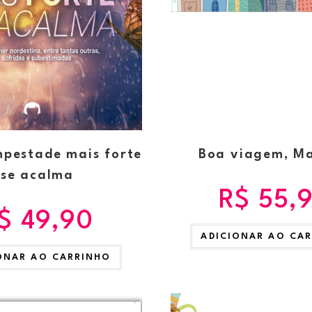
mpestade mais forte
Boa viagem, M
se acalma
R$
55,
$
49,90
ADICIONAR AO CA
ONAR AO CARRINHO