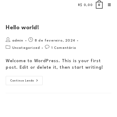
Ir
R$
0,00
0
para
o
conteúdo
Hello world!
Autor
Post
admin
8 de fevereiro, 2024
do
publicado:
Categoria
Comentários
Uncategorized
1 Comentário
post:
do
do
post:
post:
Welcome to WordPress. This is your first
post. Edit or delete it, then start writing!
Hello
Continue Lendo
World!