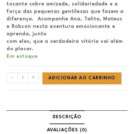
tocante sobre amizade, solidariedade e a
força das pequenas gentilezas que fazem a
diferença. Acompanhe Ana, Talita, Mateus
e Robson nesta aventura emocionante e
aprenda, junto
com eles, que a verdadeira vitória vai além
do placar.
Em estoque
O
-
+
ADICIONAR AO CARRINHO
estádio
dos
sonhos
quantidade
DESCRIÇÃO
AVALIAÇÕES (0)