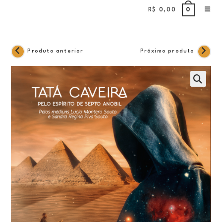
Ir
R$
0,00
0
para
o
conteúdo
Produto anterior
Próximo produto