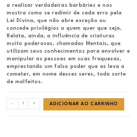
a realizar verdadeiras barbáries e nos
mostra como se redimir de cada erro pela
Lei Divina, que não abre exceção ou
concede privilégios a quem quer que seja.
Relata, ainda, a influência de criaturas
muito poderosas, chamadas Mentais, que
utilizam seus conhecimentos para envolver e
manipular as pessoas em suas fraquezas,
emprestando um falso poder que as leva a
cometer, em nome desses seres, toda sorte
de malfeitos.
O
-
+
ADICIONAR AO CARRINHO
Gigante
de
Órion
-
a
origem