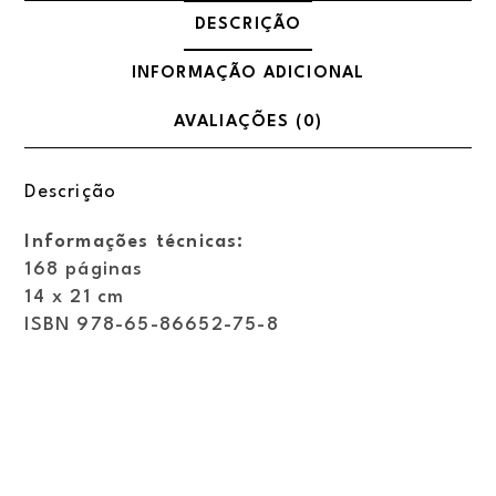
VOL
DESCRIÇÃO
1
quantidade
INFORMAÇÃO ADICIONAL
AVALIAÇÕES (0)
Descrição
Informações técnicas:
168 páginas
14 x 21 cm
ISBN 978-65-86652-75-8